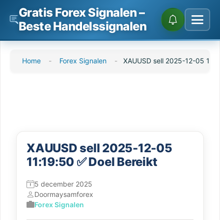
Gratis Forex Signalen –
Beste Handelssignalen
Ga
Home
-
Forex Signalen
-
XAUUSD sell 2025-12-05 11:1
direct
naar
de
inhoud
XAUUSD sell 2025-12-05
11:19:50 ✅ Doel Bereikt
5 december 2025
Door
maysamforex
Forex Signalen